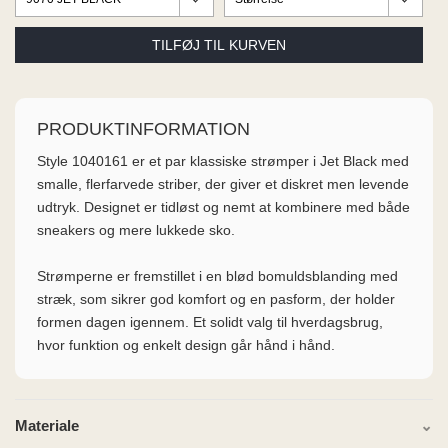
ME
EE M
BEL
A
O MODA
PRODUKTINFORMATION
Style 1040161 er et par klassiske strømper i Jet Black med
smalle, flerfarvede striber, der giver et diskret men levende
udtryk. Designet er tidløst og nemt at kombinere med både
sneakers og mere lukkede sko.
Strømperne er fremstillet i en blød bomuldsblanding med
stræk, som sikrer god komfort og en pasform, der holder
formen dagen igennem. Et solidt valg til hverdagsbrug,
hvor funktion og enkelt design går hånd i hånd.
Materiale