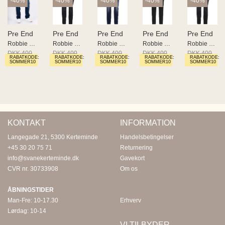
-40%
-40%
-40%
-40%
-40%
Pre End
Pre End
Pre End
Pre End
Pre End
Robbie 2024
Robbie 2070 nos
Robbie 2024 NOS
Robbie Jeans
Robbie Jeans
DKK 400
DKK 400
DKK 400
DKK 400
DKK 400
RABATKODE:
RABATKODE:
RABATKODE:
RABATKODE:
RABATKODE:
DKK 240
DKK 240
DKK 240
DKK 240
DKK 240
SOMMER10
SOMMER10
SOMMER10
SOMMER10
SOMMER10
KONTAKT
INFORMATION
Langegade 21, 5300 Kerteminde
Handelsbetingelser
+45 30 20 75 71
Returnering
info@svanekerteminde.dk
Gavekort
CVR nr. 30733908
Om os
ÅBNINGSTIDER
Man-Fre: 10-17.30
Erhverv
Lørdag: 10-14
VI TILBYDER