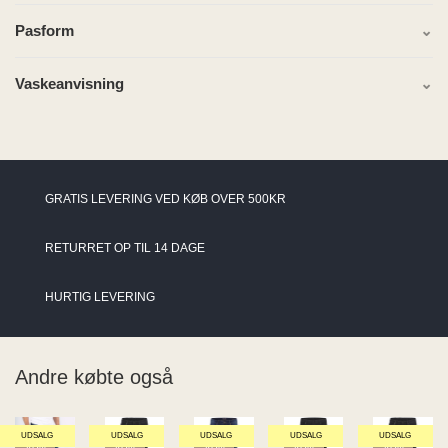
Pasform
Vaskeanvisning
GRATIS LEVERING VED KØB OVER 500KR
RETURRET OP TIL 14 DAGE
HURTIG LEVERING
Andre købte også
UDSALG
UDSALG
UDSALG
UDSALG
UDSALG