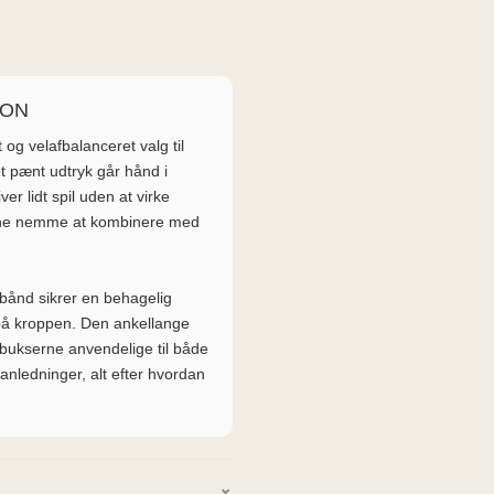
ION
 og velafbalanceret valg til
t pænt udtryk går hånd i
er lidt spil uden at virke
rne nemme at kombinere med
ebånd sikrer en behagelig
 på kroppen. Den ankellange
 bukserne anvendelige til både
nledninger, alt efter hvordan