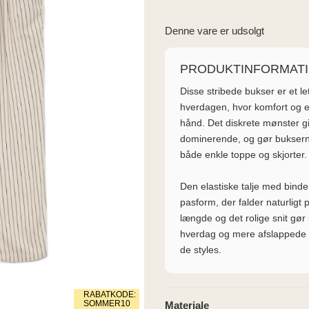
Denne vare er udsolgt
PRODUKTINFORMAT
Disse stribede bukser er et let
hverdagen, hvor komfort og e
hånd. Det diskrete mønster giv
dominerende, og gør bukse
både enkle toppe og skjorter.
Den elastiske talje med bind
pasform, der falder naturligt
længde og det rolige snit gør
hverdag og mere afslappede a
de styles.
RABATKODE:
SOMMER10
Materiale