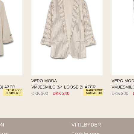
VERO MODA
VERO MO
VMJESMILO 3/4 LOOSE BLAZER NOO
VMJESMILO 3/4 LOOSE BLAZER NOO
RABATKODE:
RABATKODE:
DKK 300
DKK 240
DKK 230
SOMMER10
SOMMER10
ON
VI TILBYDER
lser
Gratis levering