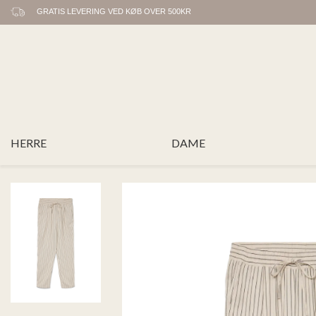
GRATIS LEVERING VED KØB OVER 500KR
HERRE
DAME