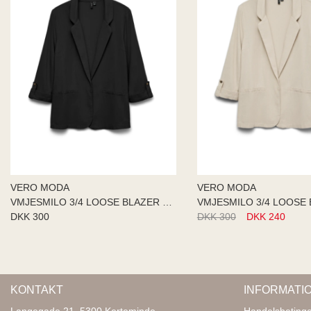
VERO MODA
VERO MODA
VMJESMILO 3/4 LOOSE BLAZER NOO
DKK 300
DKK 300
DKK 240
KONTAKT
INFORMATI
Langegade 21, 5300 Kerteminde
Handelsbetinge