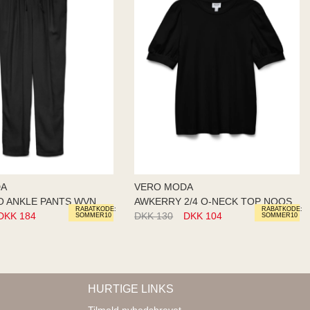
DA
VERO MODA
VMJESMILO ANKLE PANTS WVN GA N
AWKERRY 2/4 O-NECK TOP NOOS
RABATKODE:
RABATKODE:
DKK 184
DKK 130
DKK 104
SOMMER10
SOMMER10
HURTIGE LINKS
Tilmeld nyhedsbrevet