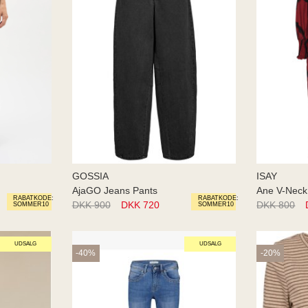
GOSSIA
ISAY
AjaGO Jeans Pants
Ane V-Neck
RABATKODE:
RABATKODE:
DKK 900
DKK 720
DKK 800
SOMMER10
SOMMER10
UDSALG
UDSALG
-40%
-20%