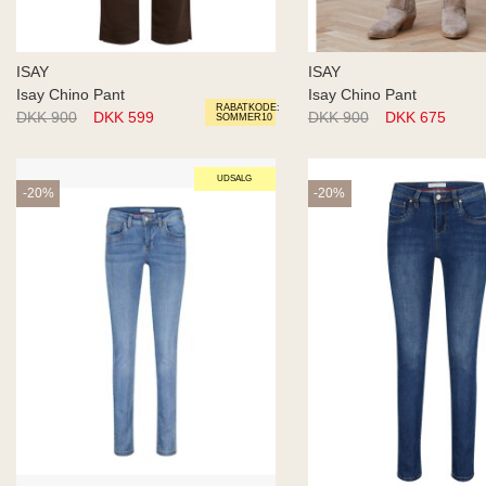
ISAY
ISAY
Isay Chino Pant
Isay Chino Pant
RABATKODE:
DKK 900
DKK 599
DKK 900
DKK 675
SOMMER10
UDSALG
-20%
-20%