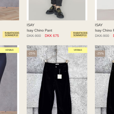
ISAY
ISAY
Isay Chino Pant
Isay Chino 
RABATKODE:
RABATKODE:
DKK 900
DKK 675
DKK 900
SOMMER10
SOMMER10
UDSALG
UDSALG
-25%
-25%