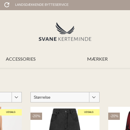
LANDSDÆKKENDE BYTTESERVICE
ACCESSORIES
MÆRKER
Størrelse
UDSALG
UDSALG
-20%
-20%