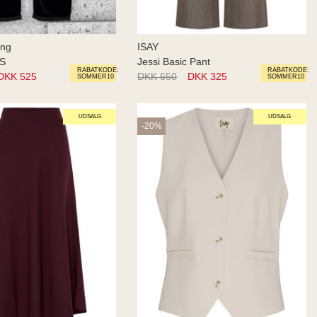
ing
ISAY
TS
Jessi Basic Pant
RABATKODE:
RABATKODE:
DKK 525
DKK 650
DKK 325
SOMMER10
SOMMER10
UDSALG
UDSALG
-20%