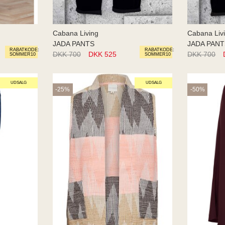
Cabana Living
Cabana Liv
JADA PANTS
JADA PAN
RABATKODE:
RABATKODE:
DKK 700
DKK 525
DKK 700
SOMMER10
SOMMER10
UDSALG
UDSALG
-25%
-50%