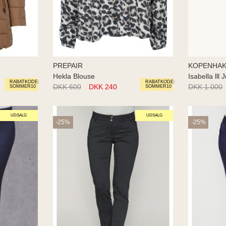
PREPAIR
KOPENHAK
Hekla Blouse
Isabella lll
RABATKODE:
RABATKODE:
DKK 600
DKK 240
DKK 1.000
SOMMER10
SOMMER10
UDSALG
UDSALG
-25%
-25%