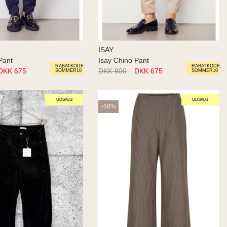
ISAY
Pant
Isay Chino Pant
RABATKODE:
RABATKODE:
DKK 675
DKK 900
DKK 675
SOMMER10
SOMMER10
UDSALG
UDSALG
-50%