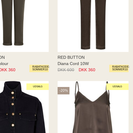
ON
RED BUTTON
olour
Diana Cord 10W
RABATKODE:
RABATKODE:
DKK 360
DKK 600
DKK 360
SOMMER10
SOMMER10
UDSALG
UDSALG
-20%