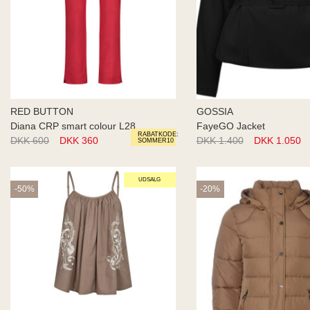
RED BUTTON
GOSSIA
Diana CRP smart colour L28
FayeGO Jacket
RABATKODE:
DKK 600
DKK 360
DKK 1.400
DKK 1.050
SOMMER10
UDSALG
-50%
-20%