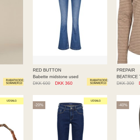
RED BUTTON
PREPAIR
Babette midstone used
BEATRICE 
RABATKODE:
RABATKODE:
DKK 600
DKK 360
DKK 300
SOMMER10
SOMMER10
UDSALG
UDSALG
-20%
-40%