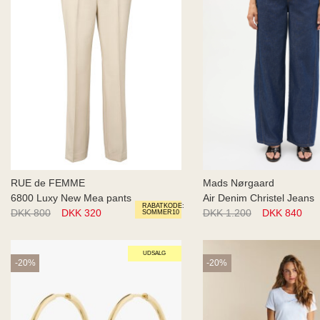
RUE de FEMME
Mads Nørgaard
6800 Luxy New Mea pants
Air Denim Christel Jeans
RABATKODE:
DKK 800
DKK 320
DKK 1.200
DKK 840
SOMMER10
UDSALG
-20%
-20%