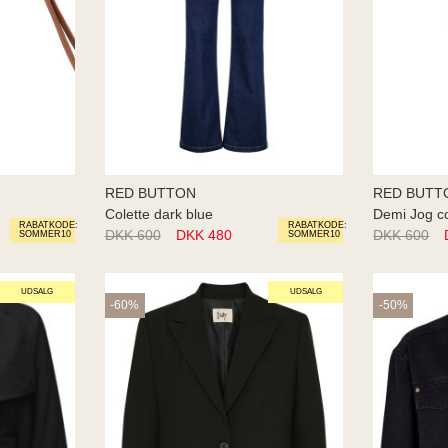
RED BUTTON
RED BUTT
Colette dark blue
Demi Jog c
RABATKODE:
RABATKODE:
DKK 600
DKK 480
DKK 600
SOMMER10
SOMMER10
UDSALG
UDSALG
-60%
-50%