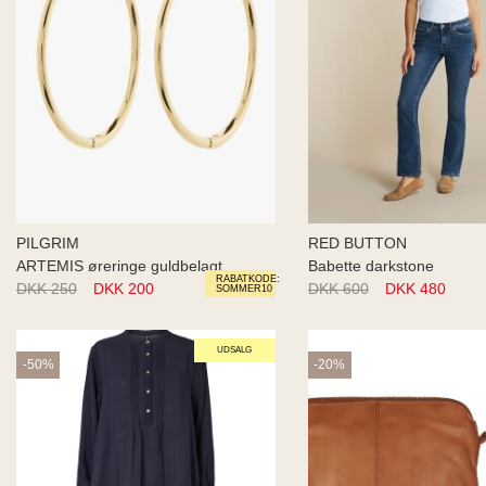
PILGRIM
RED BUTTON
ARTEMIS øreringe guldbelagt
Babette darkstone
RABATKODE:
DKK 250
DKK 200
DKK 600
DKK 480
SOMMER10
UDSALG
-50%
-20%