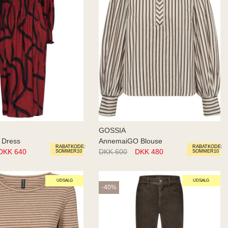
GOSSIA
 Dress
AnnemaiGO Blouse
RABATKODE:
RABATKODE:
DKK 640
DKK 600
DKK 480
SOMMER10
SOMMER10
UDSALG
UDSALG
-40%