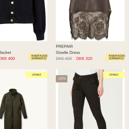
PREPAIR
Jacket
Giselle Dress
RABATKODE:
RABATKODE:
DKK 400
DKK 400
DKK 320
SOMMER10
SOMMER10
UDSALG
UDSALG
-25%