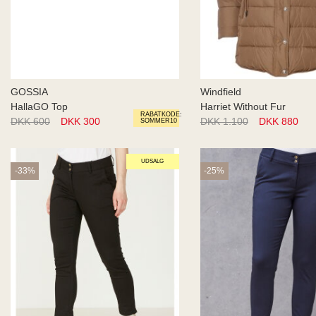
GOSSIA
Windfield
HallaGO Top
Harriet Without Fur
RABATKODE:
DKK 600
DKK 300
DKK 1.100
DKK 880
SOMMER10
UDSALG
-33%
-25%