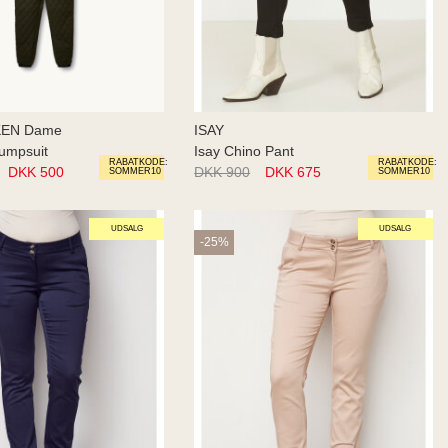
EN Dame
ISAY
 Jumpsuit
Isay Chino Pant
RABATKODE:
RABATKODE:
DKK 500
DKK 900
DKK 675
SOMMER10
SOMMER10
UDSALG
UDSALG
-25%