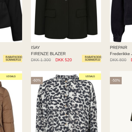
ISAY
PREPAIR
FIRENZE BLAZER
Frederikke 
RABATKODE:
RABATKODE:
DKK 1.300
DKK 520
DKK 800
SOMMER10
SOMMER10
UDSALG
UDSALG
-60%
-50%