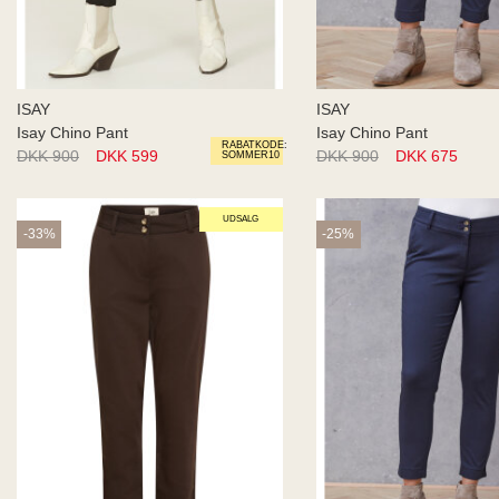
ISAY
ISAY
Isay Chino Pant
Isay Chino Pant
RABATKODE:
DKK 900
DKK 599
DKK 900
DKK 675
SOMMER10
UDSALG
-33%
-25%