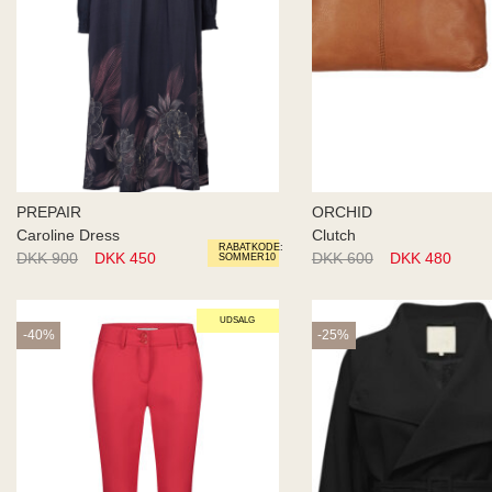
PREPAIR
ORCHID
Caroline Dress
Clutch
RABATKODE:
DKK 900
DKK 450
DKK 600
DKK 480
SOMMER10
UDSALG
-40%
-25%