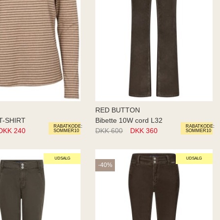
RED BUTTON
T-SHIRT
Bibette 10W cord L32
RABATKODE:
RABATKODE:
DKK 240
DKK 600
DKK 360
SOMMER10
SOMMER10
UDSALG
UDSALG
-40%