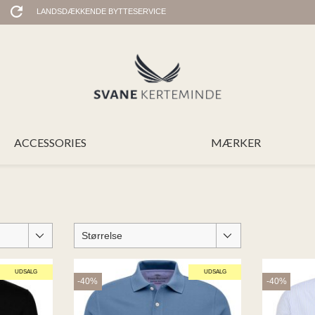
LANDSDÆKKENDE BYTTESERVICE
ACCESSORIES
MÆRKER
Størrelse
UDSALG
UDSALG
-40%
-40%