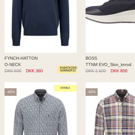
FYNCH-HATTON
BOSS
O-NECK
TTNM EVO_Slon_knrsd
RABATKODE:
DKK 600
DKK 360
DKK 1.600
DKK 800
SOMMER10
UDSALG
-40%
-40%