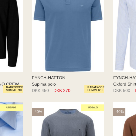
FYNCH-HATTON
FYNCH-HA
INO CREW
Supima polo
Oxford Shir
RABATKODE:
RABATKODE:
DKK 450
DKK 270
DKK 500
SOMMER10
SOMMER10
UDSALG
UDSALG
-40%
-40%