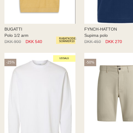
BUGATTI
FYNCH-HATTON
Polo 1/2 arm
Supima polo
RABATKODE:
DKK 900
DKK 540
DKK 450
DKK 270
SOMMER10
UDSALG
-25%
-50%