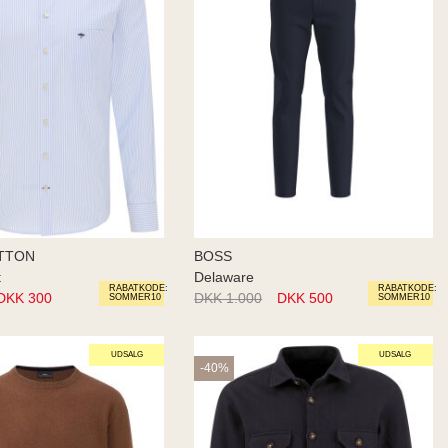
TTON
BOSS
t
Delaware
RABATKODE:
RABATKODE:
DKK 300
DKK 1.000
DKK 500
SOMMER10
SOMMER10
UDSALG
UDSALG
-40%