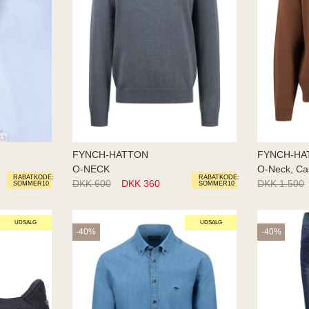
FYNCH-HATTON
FYNCH-HA
O-NECK
O-Neck, C
RABATKODE:
RABATKODE:
DKK 600
DKK 360
DKK 1.500
SOMMER10
SOMMER10
UDSALG
UDSALG
-40%
-40%