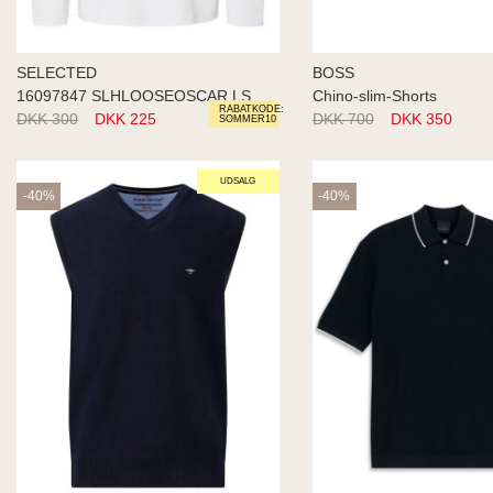
SELECTED
BOSS
16097847 SLHLOOSEOSCAR LS O-NE
Chino-slim-Shorts
RABATKODE:
DKK 300
DKK 225
DKK 700
DKK 350
SOMMER10
UDSALG
-40%
-40%