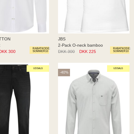
TTON
JBS
t
2-Pack O-neck bamboo
RABATKODE:
RABATKODE:
DKK 300
DKK 300
DKK 225
SOMMER10
SOMMER10
UDSALG
UDSALG
-40%