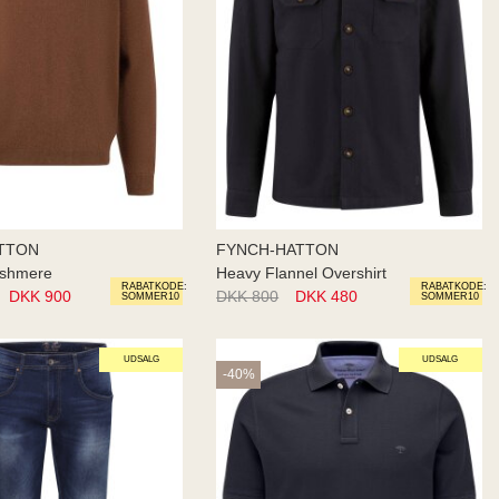
TTON
FYNCH-HATTON
ashmere
Heavy Flannel Overshirt
RABATKODE:
RABATKODE:
DKK 900
DKK 800
DKK 480
SOMMER10
SOMMER10
UDSALG
UDSALG
-40%