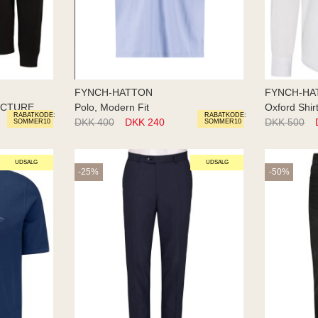
FYNCH-HATTON
FYNCH-HA
UCTURE
Polo, Modern Fit
Oxford Shir
RABATKODE:
RABATKODE:
DKK 400
DKK 240
DKK 500
SOMMER10
SOMMER10
UDSALG
UDSALG
-25%
-50%