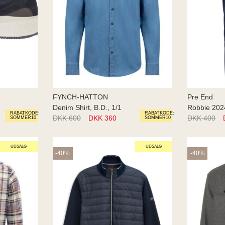
FYNCH-HATTON
Pre End
Denim Shirt, B.D., 1/1
Robbie 20
RABATKODE:
RABATKODE:
DKK 600
DKK 360
DKK 400
SOMMER10
SOMMER10
UDSALG
UDSALG
-40%
-40%