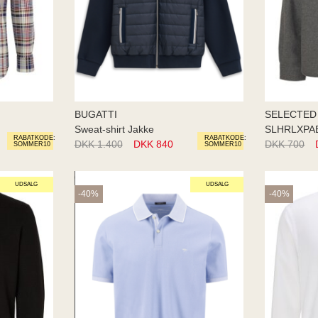
BUGATTI
SELECTED
Sweat-shirt Jakke
RABATKODE:
RABATKODE:
DKK 1.400
DKK 840
DKK 700
SOMMER10
SOMMER10
UDSALG
UDSALG
-40%
-40%