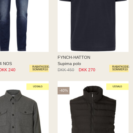
FYNCH-HATTON
24 NOS
Supima polo
RABATKODE:
RABATKODE:
DKK 240
DKK 450
DKK 270
SOMMER10
SOMMER10
UDSALG
UDSALG
-40%