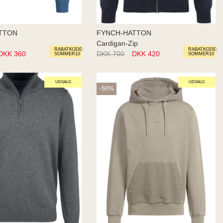
TTON
FYNCH-HATTON
Cardigan-Zip
RABATKODE:
RABATKODE:
DKK 360
DKK 700
DKK 420
SOMMER10
SOMMER10
UDSALG
UDSALG
-50%