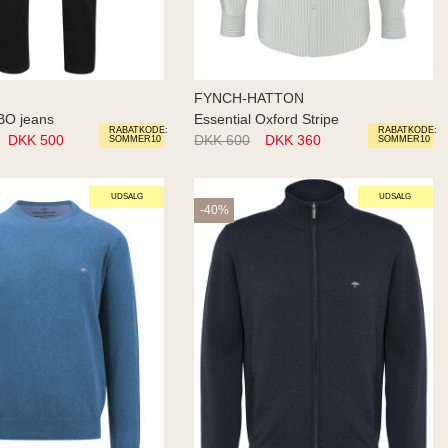
FYNCH-HATTON
BO jeans
Essential Oxford Stripe
RABATKODE:
RABATKODE:
DKK 500
DKK 600
DKK 360
SOMMER10
SOMMER10
UDSALG
UDSALG
-40%