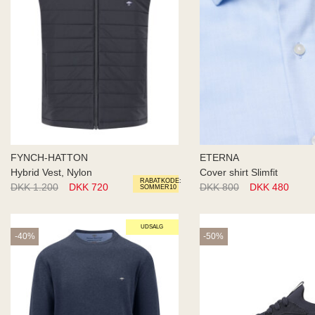
FYNCH-HATTON
ETERNA
Hybrid Vest, Nylon
Cover shirt Slimfit
RABATKODE:
DKK 1.200
DKK 720
DKK 800
DKK 480
SOMMER10
UDSALG
-40%
-50%