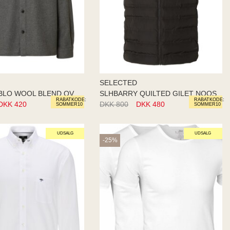
SELECTED
SLHRLXPABLO WOOL BLEND OVERSHI
SLHBARRY QUILTED GILET NOOS
RABATKODE:
RABATKODE:
DKK 420
DKK 800
DKK 480
SOMMER10
SOMMER10
UDSALG
UDSALG
-25%