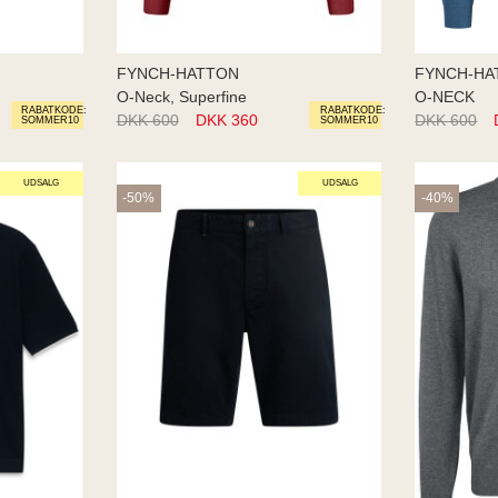
FYNCH-HATTON
FYNCH-HA
O-Neck, Superfine
O-NECK
RABATKODE:
RABATKODE:
DKK 600
DKK 360
DKK 600
SOMMER10
SOMMER10
UDSALG
UDSALG
-50%
-40%