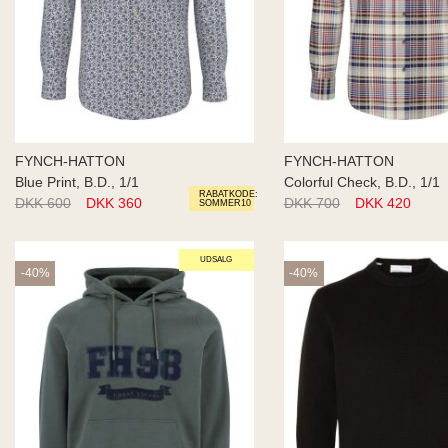
FYNCH-HATTON
FYNCH-HATTON
Blue Print, B.D., 1/1
Colorful Check, B.D., 1/1
RABATKODE:
DKK 600
DKK 360
DKK 700
DKK 420
SOMMER10
UDSALG
-40%
-40%