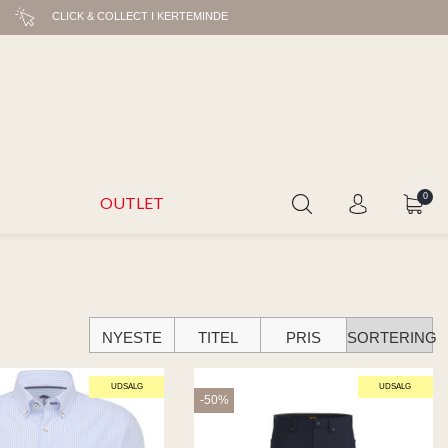
CLICK & COLLECT I KERTEMINDE
0
OUTLET
NYESTE
TITEL
PRIS
SORTERING
UDSALG
UDSALG
-50%