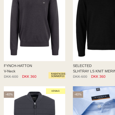
FYNCH-HATTON
SELECTED
V-Neck
SLHTRAY LS KNIT MER
RABATKODE:
DKK 600
DKK 360
DKK 600
DKK 360
SOMMER10
UDSALG
-40%
-40%