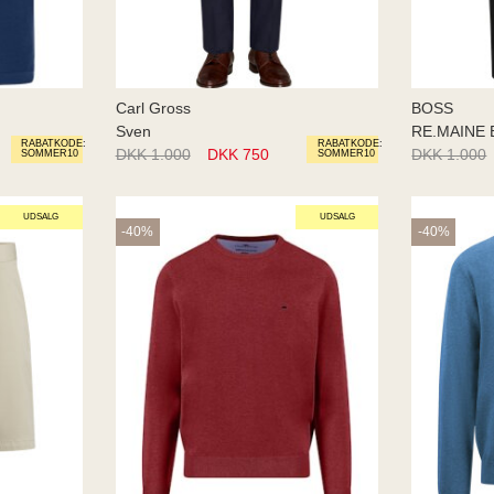
Carl Gross
BOSS
Sven
RE.MAINE 
RABATKODE:
RABATKODE:
DKK 1.000
DKK 750
DKK 1.000
SOMMER10
SOMMER10
UDSALG
UDSALG
-40%
-40%