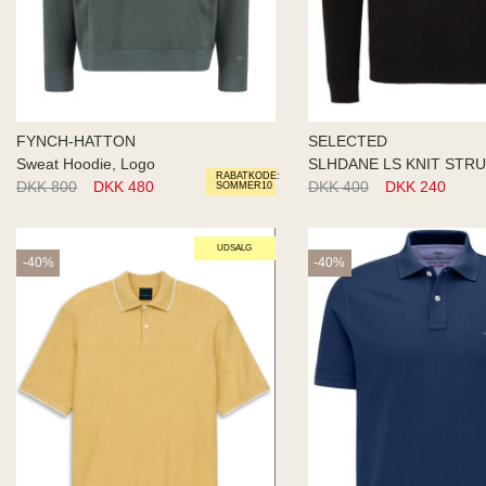
FYNCH-HATTON
SELECTED
Sweat Hoodie, Logo
SLHDANE LS KNIT STR
RABATKODE:
DKK 800
DKK 480
DKK 400
DKK 240
SOMMER10
UDSALG
-40%
-40%