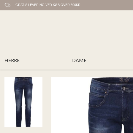
GRATIS LEVERING VED KØB OVER 500KR
HERRE
DAME