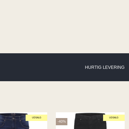
HURTIG LEVERING
UDSALG
UDSALG
-40%