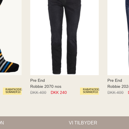
Pre End
Pre End
Robbie 2070 nos
Robbie 20
RABATKODE:
RABATKODE:
DKK 400
DKK 240
DKK 400
SOMMER10
SOMMER10
ON
VI TILBYDER