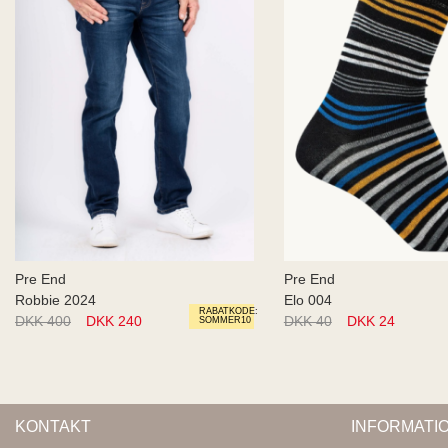
Pre End
Pre End
Robbie 2024
Elo 004
RABATKODE:
DKK 400
DKK 240
DKK 40
DKK 24
SOMMER10
KONTAKT
INFORMATI