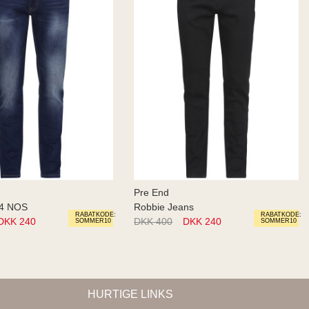
Pre End
24 NOS
Robbie Jeans
RABATKODE:
RABATKODE:
DKK 240
DKK 400
DKK 240
SOMMER10
SOMMER10
HURTIGE LINKS