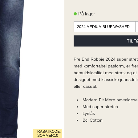
På lager
Pre End Robbie 2024 super stret
med komfortabel pasform, er frems
bomuldskvalitet med stræk og et na
designet med klassiske jeansdetal
eller casual.
Modern Fit Mere bevælgese
Med super stretch
Lynlås
Bci Cotton
RABATKODE:
SOMMER10