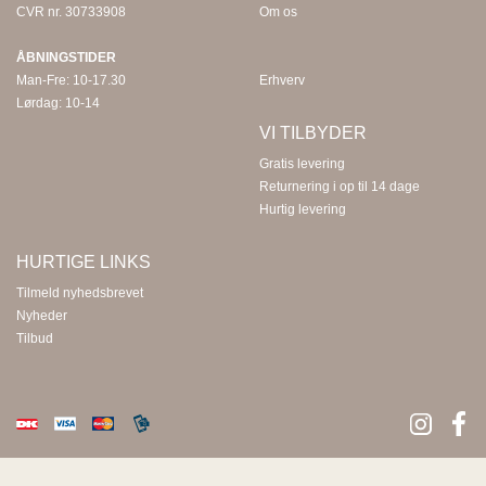
CVR nr. 30733908
Om os
 END
ÅBNINGSTIDER
ECTED
Man-Fre: 10-17.30
Erhverv
ID
Lørdag: 10-14
MY
VI TILBYDER
IGER
ME
Gratis levering
Returnering i op til 14 dage
WEEK
Hurtig levering
na Living
SIA
HURTIGE LINKS
JDY
Tilmeld nyhedsbrevet
s
aard
Nyheder
Tilbud
US
RIM
PAIR
Z
 BUTTON
 de