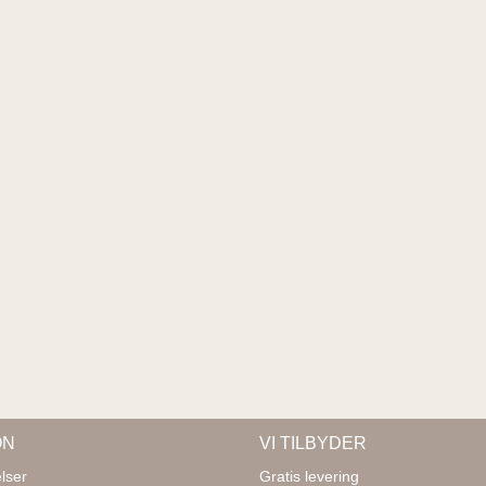
ON
VI TILBYDER
lser
Gratis levering