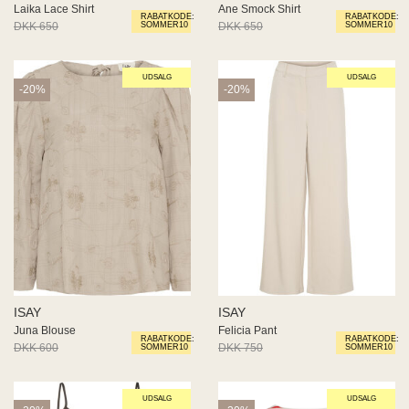
Laika Lace Shirt
Ane Smock Shirt
RABATKODE:
RABATKODE:
DKK 650
DKK 520
DKK 650
DKK 520
SOMMER10
SOMMER10
UDSALG
UDSALG
-20%
-20%
ISAY
ISAY
Juna Blouse
Felicia Pant
RABATKODE:
RABATKODE:
DKK 600
DKK 480
DKK 750
DKK 600
SOMMER10
SOMMER10
UDSALG
UDSALG