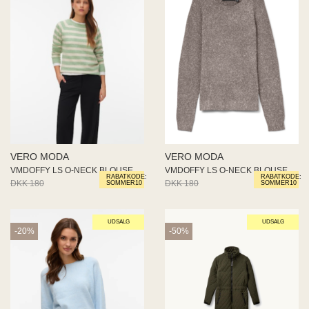
VERO MODA
VERO MODA
VMDOFFY LS O-NECK BLOUSE GA NO
VMDOFFY LS O-NECK BLOUSE GA NO
RABATKODE:
RABATKODE:
DKK 180
DKK 144
DKK 180
DKK 144
SOMMER10
SOMMER10
UDSALG
UDSALG
-20%
-50%