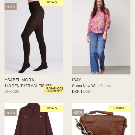
UDSALG
-20%
YSABEL MORA
ISAY
140 DEN THERMAL TIGHTS
Como New Wide Jeans
RABATKODE:
DKK 120
DKK 96
DKK 1.000
SOMMER10
UDSALG
UDSALG
-20%
-20%