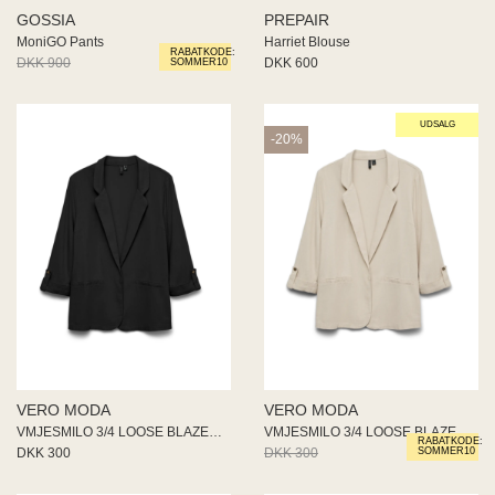
ME
GOSSIA
PREPAIR
EE M
MoniGO Pants
Harriet Blouse
RABATKODE:
BEL
DKK 900
DKK 675
DKK 600
SOMMER10
A
O MODA
UDSALG
-20%
VERO MODA
VERO MODA
VMJESMILO 3/4 LOOSE BLAZER NOO
VMJESMILO 3/4 LOOSE BLAZER NOO
RABATKODE:
DKK 300
DKK 300
DKK 240
SOMMER10