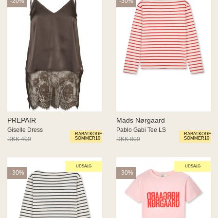
-20%
-30%
PREPAIR
Mads Nørgaard
Giselle Dress
Pablo Gabi Tee LS
RABATKODE:
RABATKODE:
DKK 400
DKK 320
DKK 800
DKK 560
SOMMER10
SOMMER10
UDSALG
UDSALG
-30%
-30%