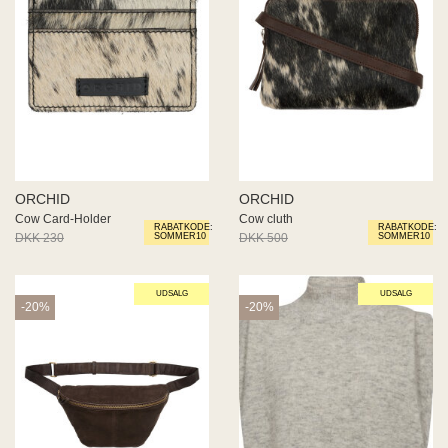
ORCHID
ORCHID
Cow Card-Holder
Cow cluth
RABATKODE:
RABATKODE:
DKK 230
DKK 184
DKK 500
DKK 400
SOMMER10
SOMMER10
UDSALG
UDSALG
-20%
-20%