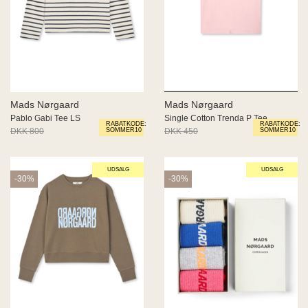
Mads Nørgaard
Mads Nørgaard
Pablo Gabi Tee LS
Single Cotton Trenda P Tee
RABATKODE:
RABATKODE:
DKK 800
DKK 560
DKK 450
DKK 315
SOMMER10
SOMMER10
UDSALG
UDSALG
-30%
-30%