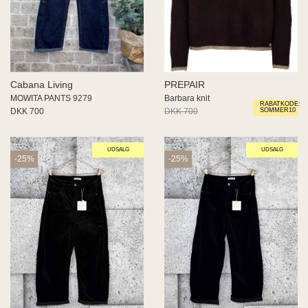
Cabana Living
PREPAIR
MOWITA PANTS 9279
Barbara knit
RABATKODE:
DKK 700
DKK 700
DKK 560
SOMMER10
UDSALG
UDSALG
-25%
-25%