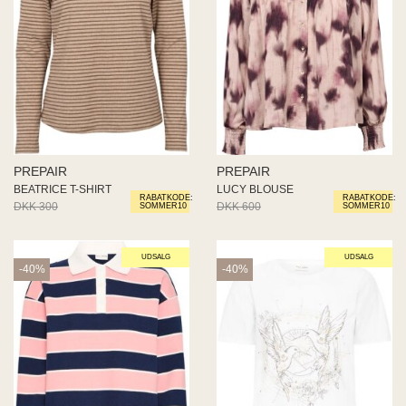
PREPAIR
PREPAIR
BEATRICE T-SHIRT
LUCY BLOUSE
RABATKODE:
RABATKODE:
DKK 300
DKK 240
DKK 600
DKK 480
SOMMER10
SOMMER10
UDSALG
UDSALG
-40%
-40%