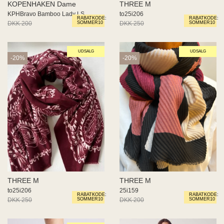
KOPENHAKEN Dame
THREE M
KPHBravo Bamboo Lady LS
to25i206
RABATKODE:
RABATKODE:
DKK 200
DKK 100
DKK 250
DKK 200
SOMMER10
SOMMER10
UDSALG
UDSALG
-20%
-20%
THREE M
THREE M
to25i206
25i159
RABATKODE:
RABATKODE:
DKK 250
DKK 200
DKK 200
DKK 160
SOMMER10
SOMMER10