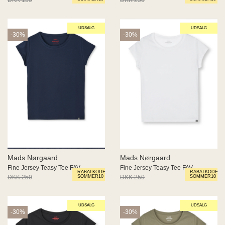
UDSALG
UDSALG
-30%
-30%
Mads Nørgaard
Mads Nørgaard
Fine Jersey Teasy Tee FAV
Fine Jersey Teasy Tee FAV
RABATKODE:
RABATKODE:
DKK 250
DKK 175
DKK 250
DKK 175
SOMMER10
SOMMER10
UDSALG
UDSALG
-30%
-30%