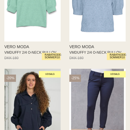
VERO MODA
VERO MODA
VMDUFFY 2/4 O-NECK PULLOVER GA
VMDUFFY 2/4 O-NECK PULLOVER GA
RABATKODE:
RABATKODE:
DKK 180
DKK 144
DKK 180
DKK 144
SOMMER10
SOMMER10
UDSALG
UDSALG
-20%
-25%