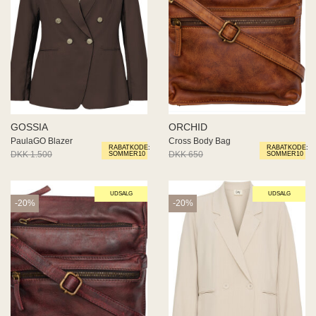
GOSSIA
ORCHID
PaulaGO Blazer
Cross Body Bag
RABATKODE:
RABATKODE:
DKK 1.500
DKK 1.200
DKK 650
DKK 520
SOMMER10
SOMMER10
UDSALG
UDSALG
-20%
-20%