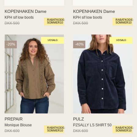
KOPENHAKEN Dame
KOPENHAKEN Dame
KPH sif low boots
KPH sif low boots
RABATKODE:
RABATKODE:
DKK 500
DKK 250
DKK 500
DKK 250
SOMMER10
SOMMER10
UDSALG
UDSALG
-20%
-40%
PREPAIR
PULZ
Monique Blouse
PZSALLY LS SHIRT 50
RABATKODE:
RABATKODE:
DKK 600
DKK 480
DKK 600
DKK 360
SOMMER10
SOMMER10