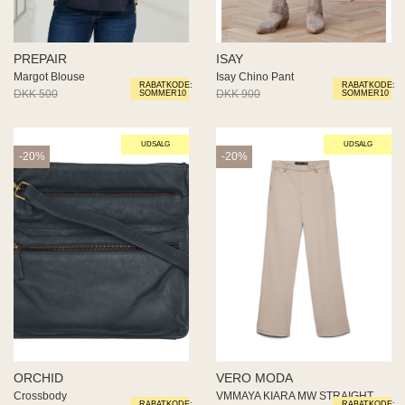
PREPAIR
ISAY
Margot Blouse
Isay Chino Pant
RABATKODE:
RABATKODE:
DKK 500
DKK 400
DKK 900
DKK 675
SOMMER10
SOMMER10
UDSALG
UDSALG
-20%
-20%
ORCHID
VERO MODA
Crossbody
VMMAYA KIARA MW STRAIGHT PANT
RABATKODE:
RABATKODE: