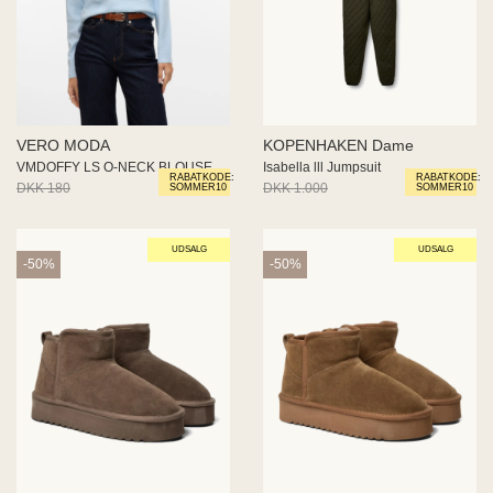
VERO MODA
KOPENHAKEN Dame
VMDOFFY LS O-NECK BLOUSE GA NO
Isabella lll Jumpsuit
RABATKODE:
RABATKODE:
DKK 180
DKK 144
DKK 1.000
DKK 500
SOMMER10
SOMMER10
UDSALG
UDSALG
-50%
-50%