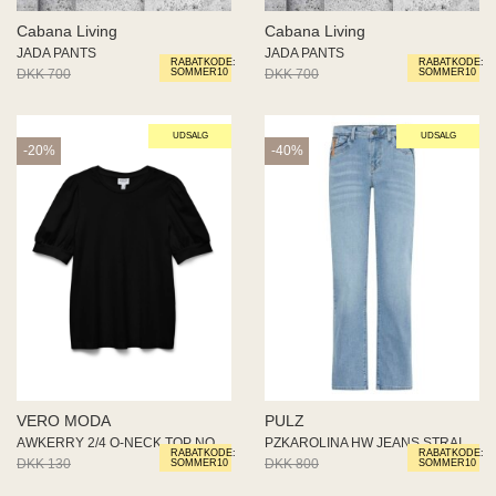
Cabana Living
Cabana Living
JADA PANTS
JADA PANTS
RABATKODE:
RABATKODE:
DKK 700
DKK 525
DKK 700
DKK 525
SOMMER10
SOMMER10
UDSALG
UDSALG
-20%
-40%
VERO MODA
PULZ
AWKERRY 2/4 O-NECK TOP NOOS
PZKAROLINA HW JEANS STRAIGHTny
RABATKODE:
RABATKODE:
DKK 130
DKK 104
DKK 800
DKK 480
SOMMER10
SOMMER10