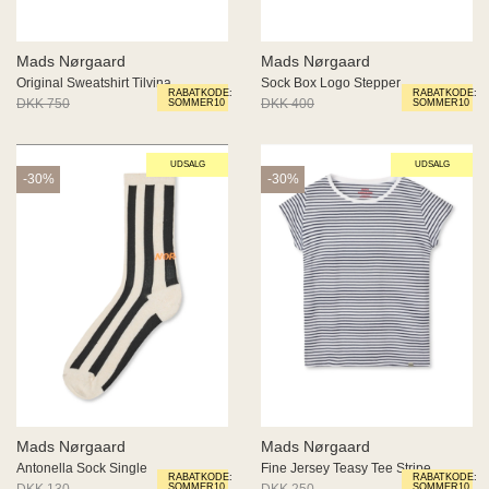
Mads Nørgaard
Mads Nørgaard
Original Sweatshirt Tilvina
Sock Box Logo Stepper
RABATKODE:
RABATKODE:
DKK 750
DKK 525
DKK 400
DKK 280
SOMMER10
SOMMER10
UDSALG
UDSALG
-30%
-30%
Mads Nørgaard
Mads Nørgaard
Antonella Sock Single
Fine Jersey Teasy Tee Stripe
RABATKODE:
RABATKODE:
DKK 130
DKK 91
DKK 250
DKK 175
SOMMER10
SOMMER10