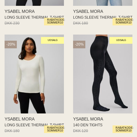
YSABEL MORA
YSABEL MORA
LONG SLEEVE THERMAL T-SHIRT
140 DEN TIGHTS
RABATKODE:
RABATKODE:
DKK 180
DKK 144
DKK 120
DKK 96
SOMMER10
SOMMER10
UDSALG
UDSALG
-20%
-20%