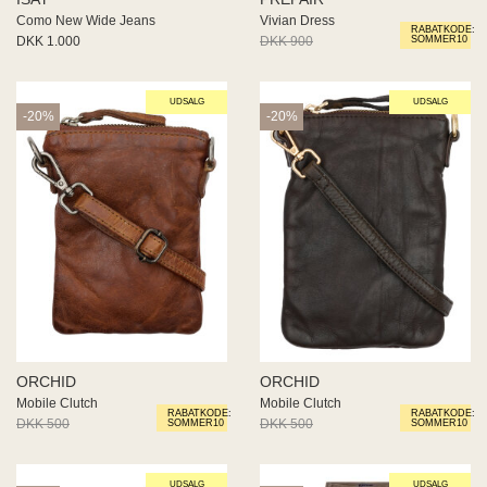
ORCHID
ORCHID
Mobile Clutch
Mobile Clutch
RABATKODE:
RABATKODE:
DKK 500
DKK 400
DKK 500
DKK 400
SOMMER10
SOMMER10
UDSALG
UDSALG
-20%
-40%
ORCHID
RED BUTTON