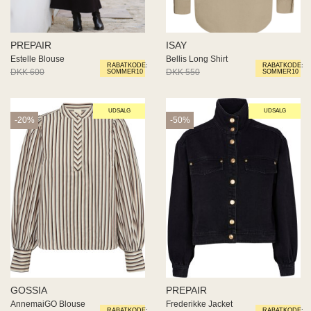
GOSSIA
PREPAIR
AnnemaiGO Blouse
Frederikke Jacket
RABATKODE:
RABATKODE:
DKK 600
DKK 480
DKK 800
DKK 400
SOMMER10
SOMMER10
UDSALG
UDSALG
-40%
-20%