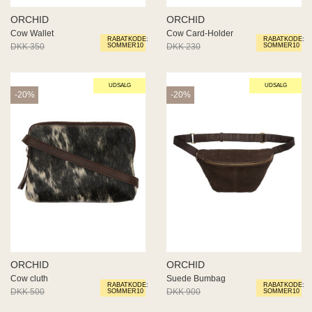
ORCHID
ORCHID
Cow cluth
Suede Bumbag
RABATKODE:
RABATKODE:
DKK 500
DKK 400
DKK 900
DKK 720
SOMMER10
SOMMER10
UDSALG
UDSALG
-20%
-50%