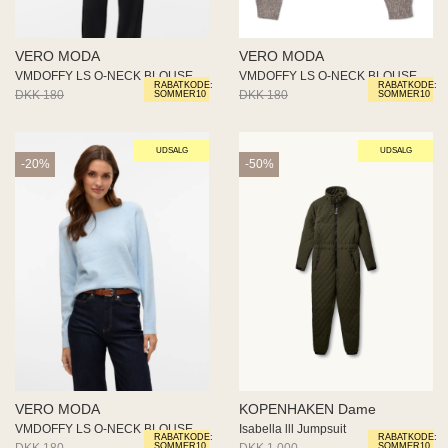
VERO MODA
KOPENHAKEN Dame
VMDOFFY LS O-NECK BLOUSE GA NO
Isabella lll Jumpsuit
RABATKODE:
RABATKODE:
DKK 180
DKK 144
DKK 1.000
DKK 500
SOMMER10
SOMMER10
UDSALG
UDSALG
-50%
-50%