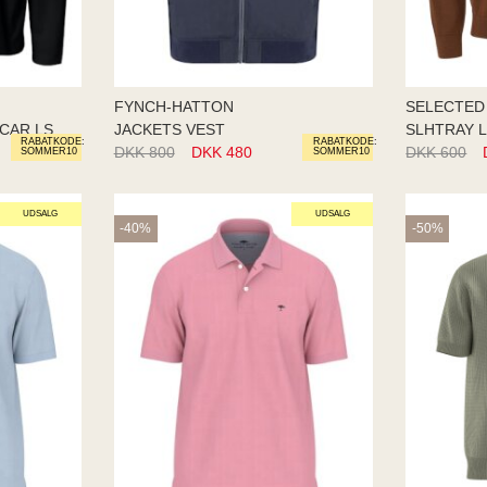
FYNCH-HATTON
SELECTED
16097847 SLHLOOSEOSCAR LS O-NE
JACKETS VEST
SLHTRAY 
RABATKODE:
RABATKODE:
DKK 800
DKK 480
DKK 600
SOMMER10
SOMMER10
UDSALG
UDSALG
-40%
-50%