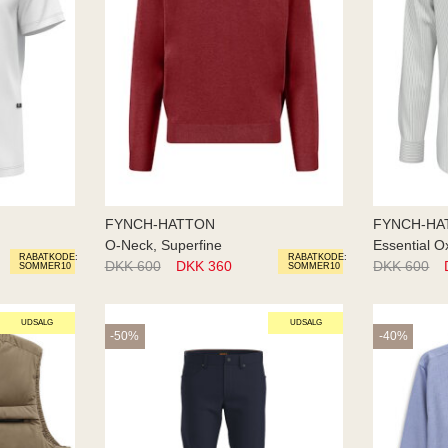
FYNCH-HATTON
FYNCH-HA
O-Neck, Superfine
Essential O
RABATKODE:
RABATKODE:
DKK 600
DKK 360
DKK 600
SOMMER10
SOMMER10
UDSALG
UDSALG
-50%
-40%