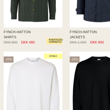
FYNCH-HATTON
FYNCH-HATTON
SHIRTS
JACKETS
RABATKODE:
DKK 800
DKK 480
DKK 1.500
DKK 900
SOMMER10
UDSALG
-25%
-25%