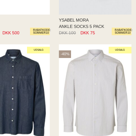
YSABEL MORA
ANKLE SOCKS 5 PACK
RABATKODE:
RABATKODE:
DKK 500
DKK 100
DKK 75
SOMMER10
SOMMER10
UDSALG
UDSALG
-40%