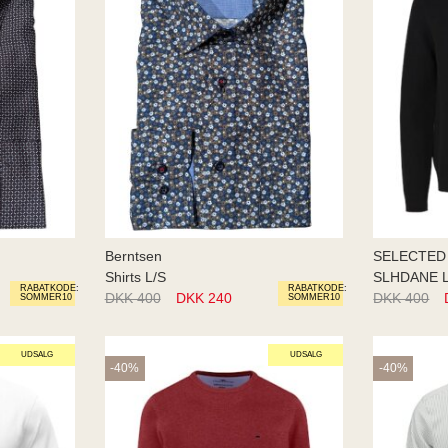
Berntsen
SELECTED
Shirts L/S
RABATKODE:
RABATKODE:
DKK 400
DKK 240
DKK 400
SOMMER10
SOMMER10
UDSALG
UDSALG
-40%
-40%