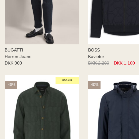
BUGATTI
BOSS
Herren Jeans
Kavietor
DKK 900
DKK 2.200
DKK 1.100
UDSALG
-40%
-40%