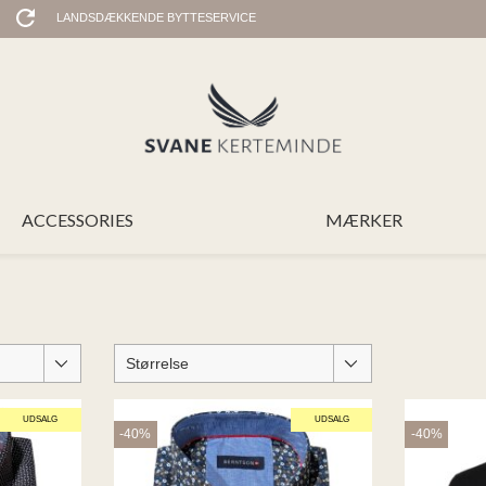
LANDSDÆKKENDE BYTTESERVICE
ACCESSORIES
MÆRKER
Størrelse
UDSALG
UDSALG
-40%
-40%