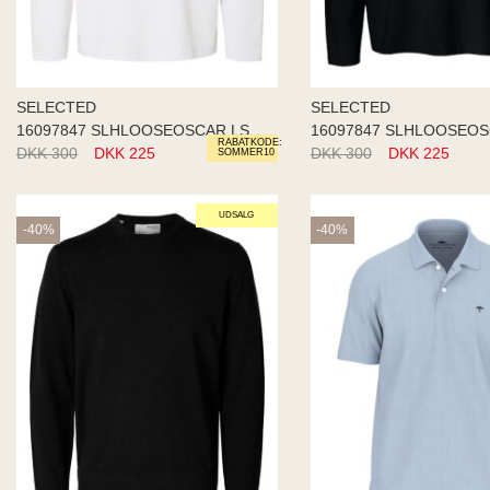
SELECTED
SELECTED
16097847 SLHLOOSEOSCAR LS O-NE
RABATKODE:
DKK 300
DKK 225
DKK 300
DKK 225
SOMMER10
UDSALG
-40%
-40%