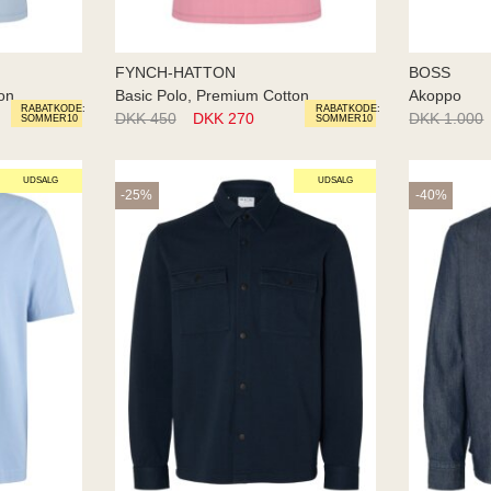
FYNCH-HATTON
BOSS
on
Basic Polo, Premium Cotton
Akoppo
RABATKODE:
RABATKODE:
DKK 450
DKK 270
DKK 1.000
SOMMER10
SOMMER10
UDSALG
UDSALG
-25%
-40%