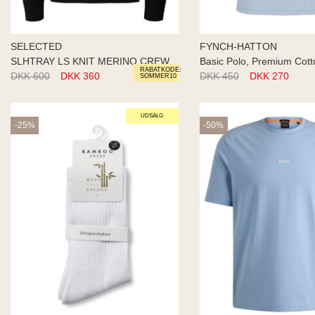
SELECTED
FYNCH-HATTON
SLHTRAY LS KNIT MERINO CREW
Basic Polo, Premium Cott
RABATKODE:
DKK 600
DKK 360
DKK 450
DKK 270
SOMMER10
UDSALG
-25%
-50%