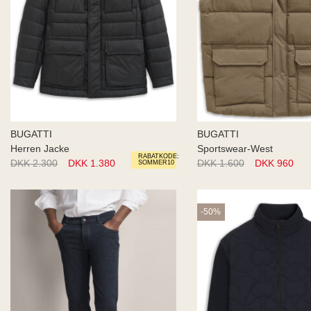
BUGATTI
BUGATTI
Herren Jacke
Sportswear-West
RABATKODE:
DKK 2.300
DKK 1.380
DKK 1.600
DKK 960
SOMMER10
-50%