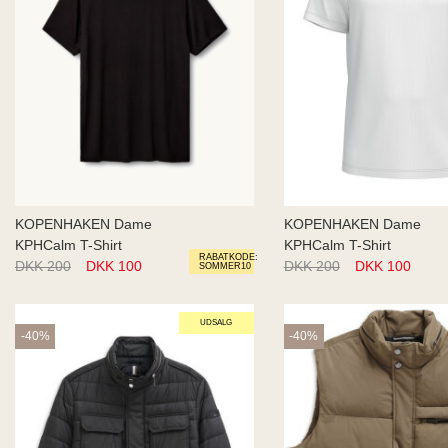
KOPENHAKEN Dame
KOPENHAKEN Dame
KPHCalm T-Shirt
KPHCalm T-Shirt
RABATKODE:
DKK 200
DKK 100
DKK 200
DKK 100
SOMMER10
UDSALG
-40%
-40%