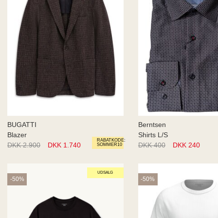
BUGATTI
Berntsen
Blazer
Shirts L/S
RABATKODE:
DKK 2.900
DKK 1.740
DKK 400
DKK 240
SOMMER10
UDSALG
-50%
-50%