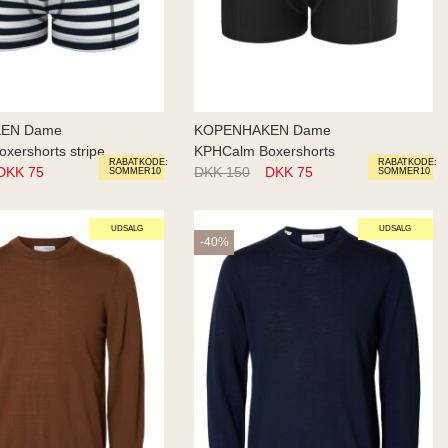
EN Dame
KOPENHAKEN Dame
xershorts stripe
KPHCalm Boxershorts
RABATKODE:
RABATKODE:
DKK 75
DKK 150
DKK 75
SOMMER10
SOMMER10
UDSALG
UDSALG
-40%