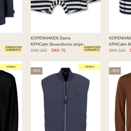
KOPENHAKEN Dame
KOPENHAK
KPHCalm Boxershorts stripe
KPHCalm Bo
RABATKODE:
RABATKODE:
DKK 150
DKK 75
DKK 150
SOMMER10
SOMMER10
UDSALG
UDSALG
-40%
-40%