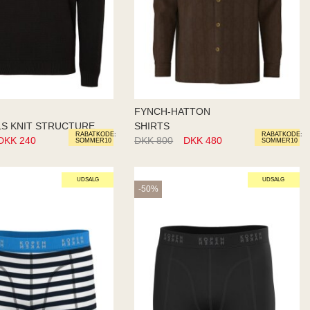
FYNCH-HATTON
LS KNIT STRUCTURE
SHIRTS
RABATKODE:
RABATKODE:
DKK 240
DKK 800
DKK 480
SOMMER10
SOMMER10
UDSALG
UDSALG
-50%