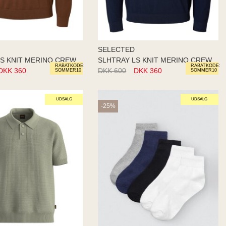
SELECTED
LS KNIT MERINO CREW
SLHTRAY LS KNIT MERINO CREW
RABATKODE:
RABATKODE:
DKK 360
DKK 600
DKK 360
SOMMER10
SOMMER10
UDSALG
UDSALG
-25%