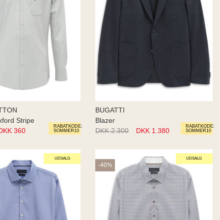
TTON
BUGATTI
xford Stripe
Blazer
RABATKODE:
RABATKODE:
DKK 360
DKK 2.300
DKK 1.380
SOMMER10
SOMMER10
UDSALG
UDSALG
-40%