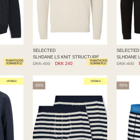
SELECTED
SELECTED
SLHDANE LS KNIT STRUCTURE
SLHDANE 
RABATKODE:
RABATKODE:
DKK 400
DKK 240
DKK 400
SOMMER10
SOMMER10
UDSALG
UDSALG
-50%
-50%