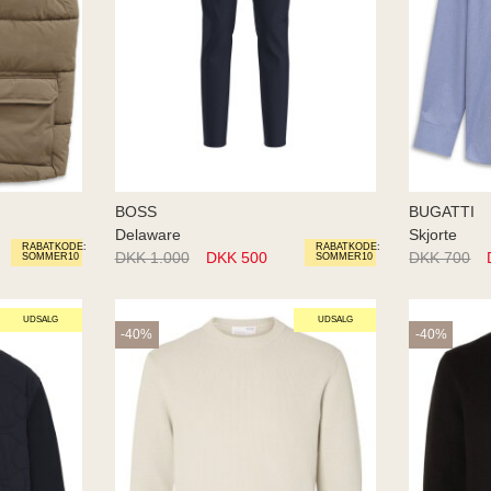
BOSS
BUGATTI
Delaware
Skjorte
RABATKODE:
RABATKODE:
DKK 1.000
DKK 500
DKK 700
SOMMER10
SOMMER10
UDSALG
UDSALG
-40%
-40%