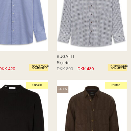
BUGATTI
Skjorte
RABATKODE:
RABATKODE:
DKK 420
DKK 800
DKK 480
SOMMER10
SOMMER10
UDSALG
UDSALG
-40%