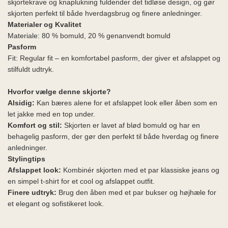
skjortekrave og knaplukning fuldender det tidløse design, og gør
skjorten perfekt til både hverdagsbrug og finere anledninger.
Materialer og Kvalitet
Materiale: 80 % bomuld, 20 % genanvendt bomuld
Pasform
Fit: Regular fit – en komfortabel pasform, der giver et afslappet og
stilfuldt udtryk.
Hvorfor vælge denne skjorte?
Alsidig:
Kan bæres alene for et afslappet look eller åben som en
let jakke med en top under.
Komfort og stil:
Skjorten er lavet af blød bomuld og har en
behagelig pasform, der gør den perfekt til både hverdag og finere
anledninger.
Stylingtips
Afslappet look:
Kombinér skjorten med et par klassiske jeans og
en simpel t-shirt for et cool og afslappet outfit.
Finere udtryk:
Brug den åben med et par bukser og højhæle for
et elegant og sofistikeret look.