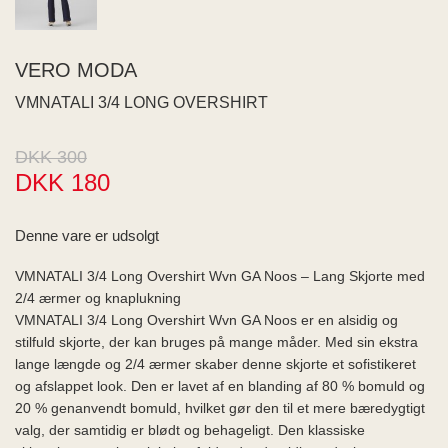
ME
EE M
BEL
VERO MODA
A
O MODA
VMNATALI 3/4 LONG OVERSHIRT
DKK 300
DKK 180
Denne vare er udsolgt
VMNATALI 3/4 Long Overshirt Wvn GA Noos – Lang Skjorte med
2/4 ærmer og knaplukning
VMNATALI 3/4 Long Overshirt Wvn GA Noos er en alsidig og
stilfuld skjorte, der kan bruges på mange måder. Med sin ekstra
lange længde og 2/4 ærmer skaber denne skjorte et sofistikeret
og afslappet look. Den er lavet af en blanding af 80 % bomuld og
20 % genanvendt bomuld, hvilket gør den til et mere bæredygtigt
valg, der samtidig er blødt og behageligt. Den klassiske