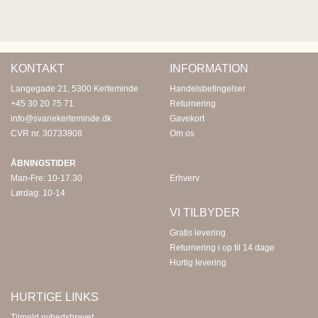
KONTAKT
INFORMATION
Langegade 21, 5300 Kerteminde
Handelsbetingelser
+45 30 20 75 71
Returnering
info@svanekerteminde.dk
Gavekort
CVR nr. 30733908
Om os
ÅBNINGSTIDER
Man-Fre: 10-17.30
Erhverv
Lørdag: 10-14
VI TILBYDER
Gratis levering
Returnering i op til 14 dage
Hurtig levering
HURTIGE LINKS
Tilmeld nyhedsbrevet