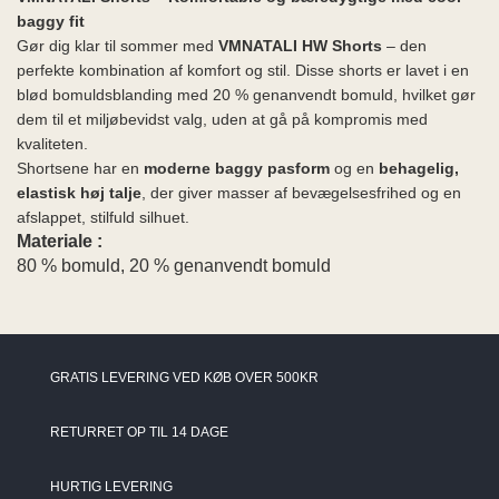
ME
baggy fit
EE M
Gør dig klar til sommer med
VMNATALI HW Shorts
– den
BEL
perfekte kombination af komfort og stil. Disse shorts er lavet i en
A
blød bomuldsblanding med 20 % genanvendt bomuld, hvilket gør
O MODA
dem til et miljøbevidst valg, uden at gå på kompromis med
kvaliteten.
Shortsene har en
moderne baggy pasform
og en
behagelig,
elastisk høj talje
, der giver masser af bevægelsesfrihed og en
afslappet, stilfuld silhuet.
Materiale :
80 % bomuld, 20 % genanvendt bomuld
GRATIS LEVERING VED KØB OVER 500KR
RETURRET OP TIL 14 DAGE
HURTIG LEVERING