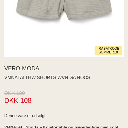
 END
ECTED
ID
MY
IGER
ME
RABATKODE:
WEEK
SOMMER10
na Living
SIA
VERO MODA
JDY
VMNATALI HW SHORTS WVN GA NOOS
s
aard
US
DKK 180
RIM
DKK 108
PAIR
Z
Denne vare er udsolgt
 BUTTON
 de
VMNATALI Shorts – Komfortable og bæredygtige med cool