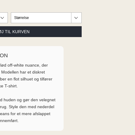
ION
lød off-white nuance, der
. Modellen har et diskret
er en flot silhuet og tilfører
ke T-shirt.
od huden og gør den velegnet
rug. Style den med nederdel
 jeans for et mere afslappet
ennemført.