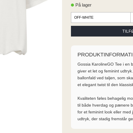
På lager
PRODUKTINFORMAT
Gossia KarolineGO Tee i en b
giver et let og feminint udtryk
ballonfald ved taljen, som skab
et elegant twist til den klassis
Kvaliteten føles behagelig m
til både hverdag og pænere b
for et feminint look eller med
udtryk, der stadig fremstår g