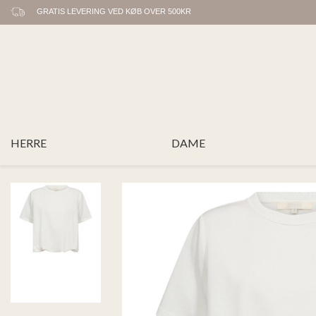
GRATIS LEVERING VED KØB OVER 500KR
HERRE
DAME