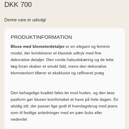
ME
DKK 700
EE M
BEL
Denne vare er udsolgt
A
O MODA
PRODUKTINFORMATION
Bluse med blomsterdetaljer
er en elegant og feminin
model, der kombinerer et klassisk udtryk med fine
dekorative detaljer. Den runde halsudskæring og de lette
læg foran skaber et smukt fald, mens den dekorative
blomsterbort tilfører et eksklusivt og raffineret præg.
Den behagelige kvalitet føles let mod huden, og den løse
pasform gør blusen komfortabel at have på hele dagen. En
alsidig stil, der passer lige godt til hverdagsbrug med jeans
som til festlige anledninger med en pæn buks eller
nederdel.