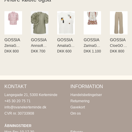
GOSSIA
GOSSIA
GOSSIA
GOSSIA
GOSSIA
ZeniaGO Blouse
AnnsofiGO Blouse
AmaliaGO Li Tee
ZarinaGO Blouse
CloeGO Atalie
DKK 800
DKK 700
DKK 600
DKK 1.100
DKK 800
KONTAKT
INFORMATION
Langegade 21, 5300 Kerteminde
Handelsbetingelser
+45 30 20 75 71
Returnering
info@svanekerteminde.dk
Gavekort
CVR nr. 30733908
Om os
ÅBNINGSTIDER