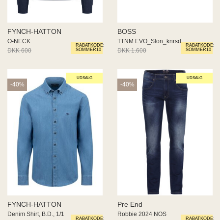
FYNCH-HATTON
BOSS
O-NECK
TTNM EVO_Slon_knrsd
RABATKODE:
RABATKODE:
DKK 600
DKK 360
DKK 1.600
DKK 800
SOMMER10
SOMMER10
UDSALG
UDSALG
-40%
-40%
FYNCH-HATTON
Pre End
Denim Shirt, B.D., 1/1
Robbie 2024 NOS
RABATKODE:
RABATKODE: