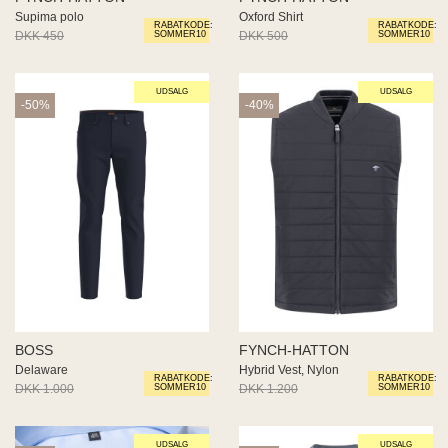
Supima polo
Oxford Shirt
RABATKODE:
RABATKODE:
DKK 450
DKK 270
DKK 500
DKK 300
SOMMER10
SOMMER10
UDSALG
UDSALG
-50%
-40%
BOSS
FYNCH-HATTON
Delaware
Hybrid Vest, Nylon
RABATKODE:
RABATKODE:
DKK 1.000
DKK 500
DKK 1.200
DKK 720
SOMMER10
SOMMER10
UDSALG
UDSALG