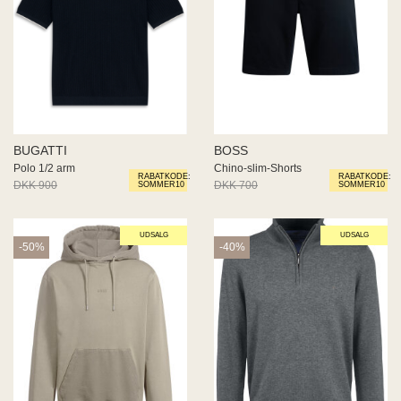
BUGATTI
BOSS
Polo 1/2 arm
Chino-slim-Shorts
RABATKODE:
RABATKODE:
DKK 900
DKK 540
DKK 700
DKK 350
SOMMER10
SOMMER10
UDSALG
UDSALG
-50%
-40%