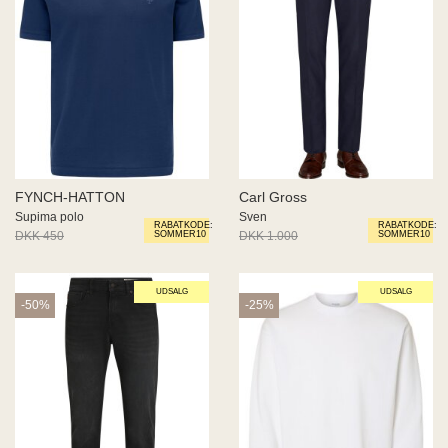
FYNCH-HATTON
Carl Gross
Supima polo
Sven
RABATKODE:
RABATKODE:
DKK 450
DKK 270
DKK 1.000
DKK 750
SOMMER10
SOMMER10
UDSALG
UDSALG
-50%
-25%