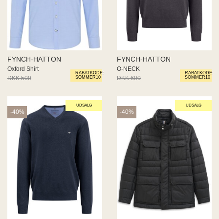
FYNCH-HATTON
FYNCH-HATTON
Oxford Shirt
O-NECK
RABATKODE:
RABATKODE:
DKK 500
DKK 300
DKK 600
DKK 360
SOMMER10
SOMMER10
UDSALG
UDSALG
-40%
-40%