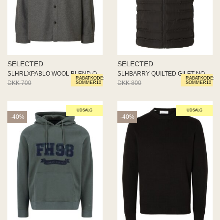
SELECTED
SELECTED
SLHRLXPABLO WOOL BLEND OVERSHI
SLHBARRY QUILTED GILET NOOS
RABATKODE:
RABATKODE:
DKK 700
DKK 420
DKK 800
DKK 480
SOMMER10
SOMMER10
UDSALG
UDSALG
-40%
-40%