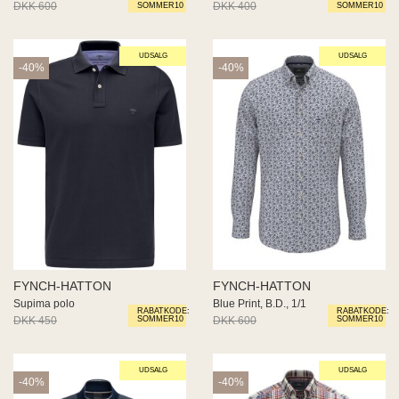
DKK 600
DKK 360
DKK 400
DKK 240
SOMMER10
SOMMER10
UDSALG
UDSALG
-40%
-40%
FYNCH-HATTON
FYNCH-HATTON
Supima polo
Blue Print, B.D., 1/1
RABATKODE:
RABATKODE:
DKK 450
DKK 270
DKK 600
DKK 360
SOMMER10
SOMMER10
UDSALG
UDSALG
-40%
-40%