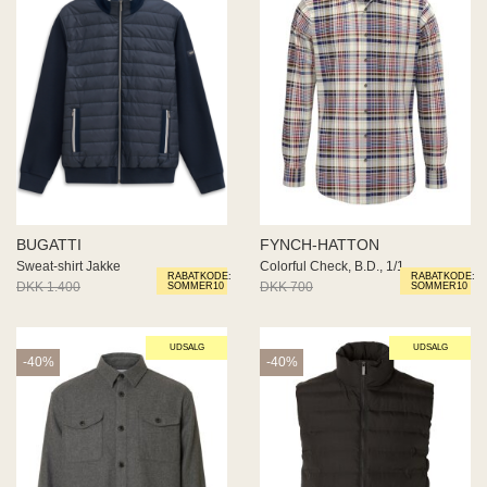
BUGATTI
FYNCH-HATTON
Sweat-shirt Jakke
Colorful Check, B.D., 1/1
RABATKODE:
RABATKODE:
DKK 1.400
DKK 840
DKK 700
DKK 420
SOMMER10
SOMMER10
UDSALG
UDSALG
-40%
-40%