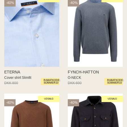
-40%
-40%
ETERNA
FYNCH-HATTON
Cover shirt Slimfit
O-NECK
RABATKODE:
RABATKODE:
DKK 800
DKK 480
DKK 600
DKK 360
SOMMER10
SOMMER10
UDSALG
UDSALG
-40%
-40%