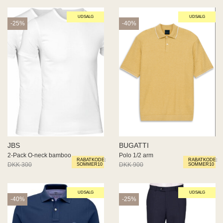
UDSALG
UDSALG
-25%
-40%
JBS
BUGATTI
2-Pack O-neck bamboo
Polo 1/2 arm
RABATKODE:
RABATKODE:
DKK 300
DKK 225
DKK 900
DKK 540
SOMMER10
SOMMER10
UDSALG
UDSALG
-40%
-25%