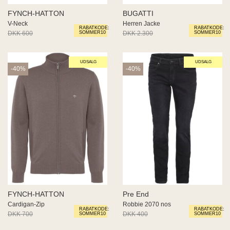
FYNCH-HATTON
BUGATTI
V-Neck
Herren Jacke
RABATKODE:
RABATKODE:
DKK 600
DKK 360
DKK 2.300
DKK 1.380
SOMMER10
SOMMER10
UDSALG
UDSALG
-40%
-40%
FYNCH-HATTON
Pre End
Cardigan-Zip
Robbie 2070 nos
RABATKODE:
RABATKODE:
DKK 700
DKK 420
DKK 400
DKK 240
SOMMER10
SOMMER10