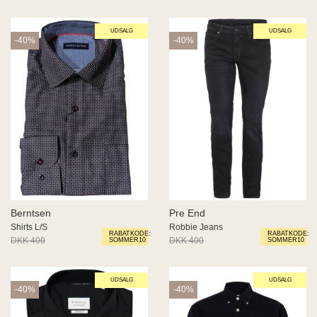
UDSALG
UDSALG
-40%
-40%
Berntsen
Pre End
Shirts L/S
Robbie Jeans
RABATKODE:
RABATKODE:
DKK 400
DKK 240
DKK 400
DKK 240
SOMMER10
SOMMER10
UDSALG
UDSALG
-40%
-40%