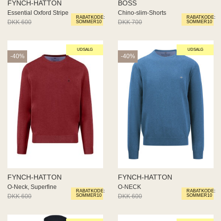
FYNCH-HATTON
BOSS
Essential Oxford Stripe
Chino-slim-Shorts
RABATKODE:
RABATKODE:
DKK 600
DKK 360
DKK 700
DKK 350
SOMMER10
SOMMER10
UDSALG
UDSALG
-40%
-40%
FYNCH-HATTON
FYNCH-HATTON
O-Neck, Superfine
O-NECK
RABATKODE:
RABATKODE:
DKK 600
DKK 360
DKK 600
DKK 360
SOMMER10
SOMMER10