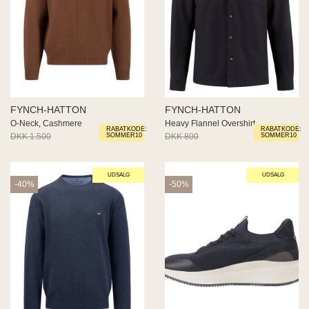
FYNCH-HATTON
FYNCH-HATTON
O-Neck, Cashmere
Heavy Flannel Overshirt
RABATKODE:
RABATKODE:
DKK 1.500
DKK 900
DKK 800
DKK 480
SOMMER10
SOMMER10
UDSALG
UDSALG
-40%
-50%