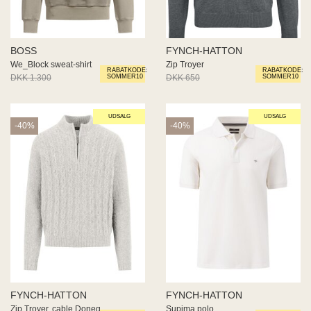
BOSS
FYNCH-HATTON
We_Block sweat-shirt
Zip Troyer
RABATKODE:
RABATKODE:
DKK 1.300
DKK 650
DKK 650
DKK 390
SOMMER10
SOMMER10
UDSALG
UDSALG
-40%
-40%
FYNCH-HATTON
FYNCH-HATTON
Zip Troyer, cable,Doneg
Supima polo