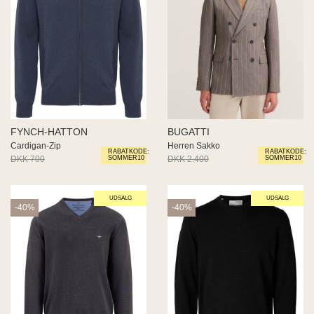
FYNCH-HATTON
BUGATTI
Cardigan-Zip
Herren Sakko
RABATKODE:
RABATKODE:
DKK 700
DKK 420
DKK 2.400
DKK 1.440
SOMMER10
SOMMER10
UDSALG
UDSALG
-40%
-40%