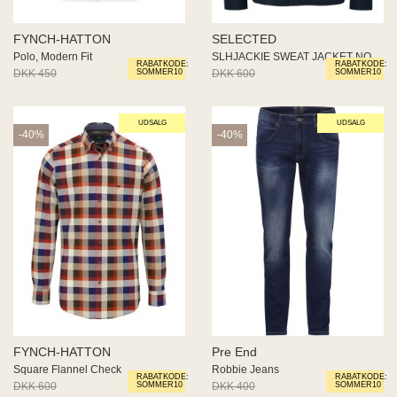
FYNCH-HATTON
SELECTED
Polo, Modern Fit
SLHJACKIE SWEAT JACKET NOOS
RABATKODE:
RABATKODE:
DKK 450
DKK 270
DKK 600
DKK 450
SOMMER10
SOMMER10
UDSALG
UDSALG
-40%
-40%
FYNCH-HATTON
Pre End
Square Flannel Check
Robbie Jeans
RABATKODE:
RABATKODE:
DKK 600
DKK 360
DKK 400
DKK 240
SOMMER10
SOMMER10