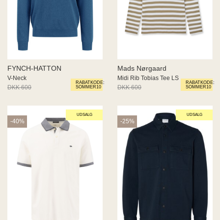
FYNCH-HATTON
Mads Nørgaard
V-Neck
Midi Rib Tobias Tee LS
RABATKODE:
RABATKODE:
DKK 600
DKK 360
DKK 600
DKK 450
SOMMER10
SOMMER10
UDSALG
UDSALG
-40%
-25%