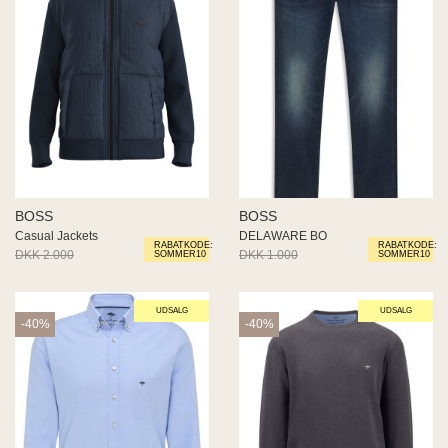
BOSS
BOSS
Casual Jackets
DELAWARE BO
RABATKODE:
RABATKODE:
DKK 2.000
DKK 1.000
DKK 1.000
DKK 500
SOMMER10
SOMMER10
UDSALG
UDSALG
-40%
-40%